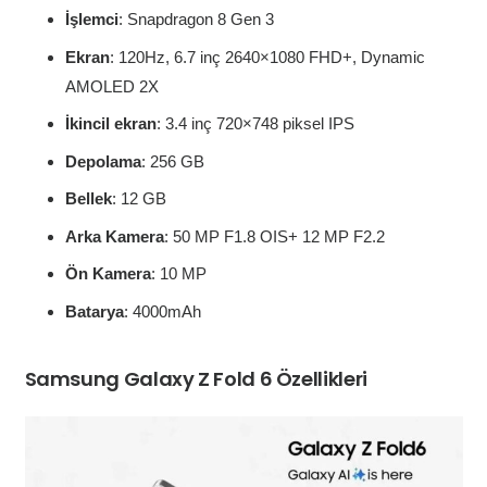
İşlemci
: Snapdragon 8 Gen 3
Ekran
: 120Hz, 6.7 inç 2640×1080 FHD+, Dynamic
AMOLED 2X
İkincil ekran
: 3.4 inç 720×748 piksel IPS
Depolama
: 256 GB
Bellek
: 12 GB
Arka Kamera
: 50 MP F1.8 OIS+ 12 MP F2.2
Ön Kamera
: 10 MP
Batarya
: 4000mAh
Samsung Galaxy Z Fold 6 Özellikleri