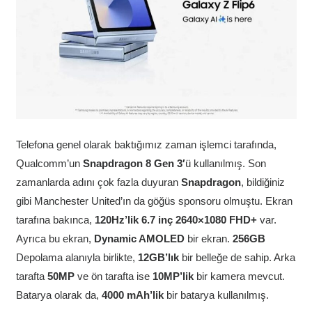
Telefona genel olarak baktığımız zaman işlemci tarafında,
Qualcomm’un
Snapdragon 8 Gen 3′
ü kullanılmış. Son
zamanlarda adını çok fazla duyuran
Snapdragon
, bildiğiniz
gibi Manchester United’ın da göğüs sponsoru olmuştu. Ekran
tarafına bakınca,
120Hz’lik
6.7
inç
2640×1080 FHD+
var.
Ayrıca bu ekran,
Dynamic AMOLED
bir ekran.
256GB
Depolama alanıyla birlikte,
12GB’lık
bir belleğe de sahip. Arka
tarafta
50MP
ve ön tarafta ise
10MP’lik
bir kamera mevcut.
Batarya olarak da,
4000
mAh’lik
bir batarya kullanılmış.