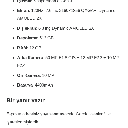
İşlemci
: Snapdragon 8 Gen 3
Ekran
: 120Hz, 7.6 inç 2160×1856 QXGA+, Dynamic
AMOLED 2X
Dış ekran
: 6.3 inç Dynamic AMOLED 2X
Depolama
: 512 GB
RAM
: 12 GB
Arka Kamera
: 50 MP F1.8 OIS + 12 MP F2.2 + 10 MP
F2.4
Ön Kamera
: 10 MP
Batarya
: 4400mAh
Bir yanıt yazın
E-posta adresiniz yayınlanmayacak.
Gerekli alanlar
*
ile
işaretlenmişlerdir