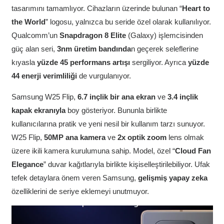
tasarımını tamamlıyor. Cihazların üzerinde bulunan “
Heart to
the World
” logosu, yalnızca bu seride özel olarak kullanılıyor.
Qualcomm’un
Snapdragon 8 Elite
(Galaxy) işlemcisinden
güç alan seri,
3nm üretim bandında
n geçerek seleflerine
kıyasla
yüzde 45 performans artışı
sergiliyor. Ayrıca
yüzde
44 enerji verimliliği
de vurgulanıyor.
Samsung W25 Flip,
6.7 inçlik bir ana ekran
ve
3.4 inçlik
kapak ekranıyla
boy gösteriyor. Bununla birlikte
kullanıcılarına pratik ve yeni nesil bir kullanım tarzı sunuyor.
W25 Flip,
50MP ana kamera
ve
2x optik zoom
lens olmak
üzere ikili kamera kurulumuna sahip. Model, özel “
Cloud Fan
Elegance
” duvar kağıtlarıyla birlikte kişiselleştirilebiliyor. Ufak
tefek detaylara önem veren Samsung,
gelişmiş yapay zeka
özelliklerini de seriye eklemeyi unutmuyor.