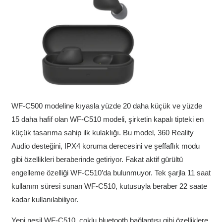
WF-C500 modeline kıyasla yüzde 20 daha küçük ve yüzde
15 daha hafif olan WF-C510 modeli, şirketin kapalı tipteki en
küçük tasarıma sahip ilk kulaklığı. Bu model, 360 Reality
Audio desteğini, IPX4 koruma derecesini ve şeffaflık modu
gibi özellikleri beraberinde getiriyor. Fakat aktif gürültü
engelleme özelliği WF-C510’da bulunmuyor. Tek şarjla 11 saat
kullanım süresi sunan WF-C510, kutusuyla beraber 22 saate
kadar kullanılabiliyor.
Yeni nesil WF-C510, çoklu bluetooth bağlantısı gibi özelliklere