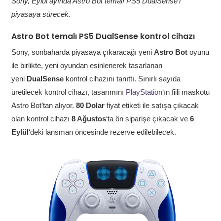
Sony, Eylül ayında Astro Bot temalı PS5 DualSense’i
piyasaya sürecek.
Astro Bot temalı PS5 DualSense kontrol cihazı
Sony, sonbaharda piyasaya çıkaracağı yeni
Astro Bot
oyunu
ile birlikte, yeni oyundan esinlenerek tasarlanan
yeni
DualSense
kontrol cihazını tanıttı. Sınırlı sayıda
üretilecek kontrol cihazı, tasarımını
PlayStation
‘ın fiili maskotu
Astro Bot’tan alıyor.
80 Dolar
fiyat etiketi ile satışa çıkacak
olan kontrol cihazı
8 Ağustos
‘ta ön siparişe çıkacak ve
6
Eylül
‘deki lansman öncesinde rezerve edilebilecek.