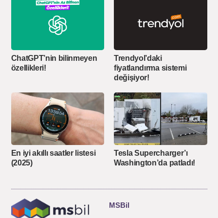
ChatGPT’nin bilinmeyen
Trendyol’daki
özellikleri!
fiyatlandırma sistemi
değişiyor!
En iyi akıllı saatler listesi
Tesla Supercharger’ı
(2025)
Washington’da patladı!
MSBil