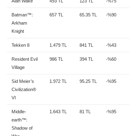
Alan Wake
493 TL
123 TL
-%75
Batman™:
657 TL
65.35 TL
-%90
Arkham
Knight
Tekken 8
1.479 TL
841 TL
-%43
Resident Evil
986 TL
394 TL
-%60
Village
Sid Meier’s
1.972 TL
95.25 TL
-%95
Civilization®
VI
Middle-
1.643 TL
81 TL
-%95
earth™:
Shadow of