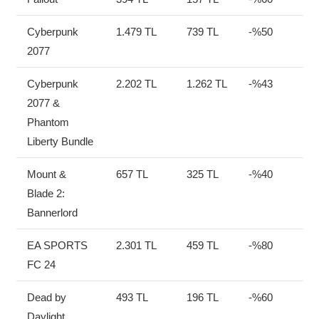
Cyberpunk
1.479 TL
739 TL
-%50
2077
Cyberpunk
2.202 TL
1.262 TL
-%43
2077 &
Phantom
Liberty Bundle
Mount &
657 TL
325 TL
-%40
Blade 2:
Bannerlord
EA SPORTS
2.301 TL
459 TL
-%80
FC 24
Dead by
493 TL
196 TL
-%60
Daylight