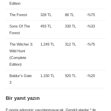
Edition
The Forest
328 TL
86 TL
-%75
Sons Of The
493 TL
330 TL
-%33
Forest
The Witcher 3:
1.249 TL
312 TL
-%75
Wild Hunt
(Complete
Edition)
Baldur’s Gate
1.150 TL
920 TL
-%20
3
Bir yanıt yazın
E-posta adresiniz yayınlanmayacak.
Gerekli alanlar
*
ile