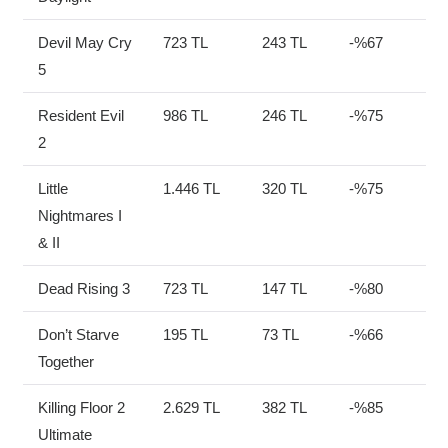
Devil May Cry
723 TL
243 TL
-%67
5
Resident Evil
986 TL
246 TL
-%75
2
Little
1.446 TL
320 TL
-%75
Nightmares I
& II
Dead Rising 3
723 TL
147 TL
-%80
Don’t Starve
195 TL
73 TL
-%66
Together
Killing Floor 2
2.629 TL
382 TL
-%85
Ultimate