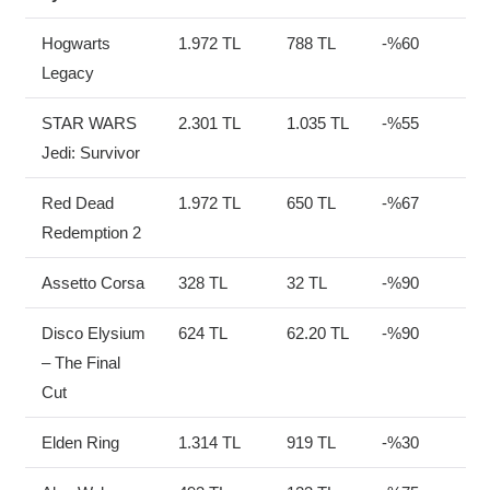
Hogwarts
1.972 TL
788 TL
-%60
Legacy
STAR WARS
2.301 TL
1.035 TL
-%55
Jedi: Survivor
Red Dead
1.972 TL
650 TL
-%67
Redemption 2
Assetto Corsa
328 TL
32 TL
-%90
Disco Elysium
624 TL
62.20 TL
-%90
– The Final
Cut
Elden Ring
1.314 TL
919 TL
-%30