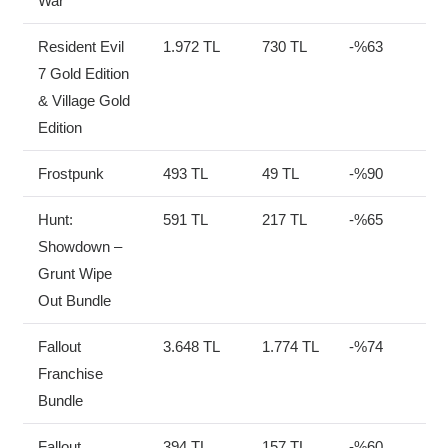
War
Resident Evil
1.972 TL
730 TL
-%63
7 Gold Edition
& Village Gold
Edition
Frostpunk
493 TL
49 TL
-%90
Hunt:
591 TL
217 TL
-%65
Showdown –
Grunt Wipe
Out Bundle
Fallout
3.648 TL
1.774 TL
-%74
Franchise
Bundle
Fallout
394 TL
157 TL
-%60