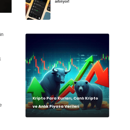
artırıyor!
ün
k
Kripto Para Kurları, Canlı Kripto
e
ve Anlık Piyasa Verileri
i