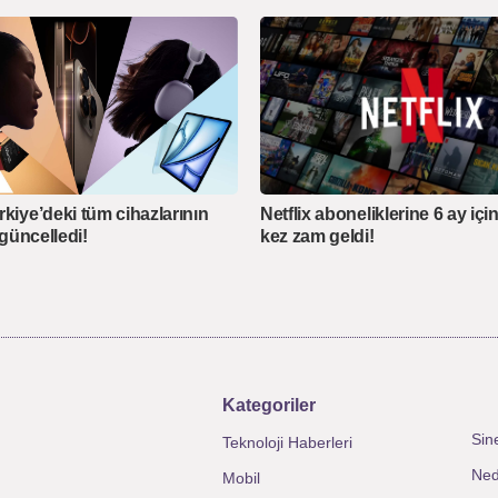
rkiye’deki tüm cihazlarının
Netflix aboneliklerine 6 ay içi
ı güncelledi!
kez zam geldi!
Kategoriler
Sin
Teknoloji Haberleri
Ned
Mobil