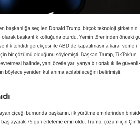
n başkanlığa seçilen Donald Trump, birçok teknoloji şirketinin
 olarak başkanlık koltuğuna oturdu. Yemin töreninden önceki g
venlik tehdidi gerekçesi ile ABD’de kapatılmasına karar verilen
çin bir çözümü olduğunu söylemişti. Başkan Trump, TikTok’un
retmesi halinde, yani özetle yarı yarıya bir ortaklık ile güvenli
 böylece yeniden kullanıma açılabileceğini belirtmişti.
ıdı
yan çiçeği burnunda başkanın, ilk yürütme emirlerinden birisid
n başlayarak 75 gün erteleme emri oldu. Trump, çözüm için Çin’l