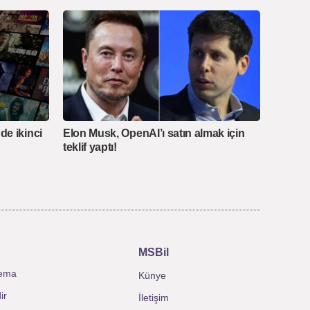
nde ikinci
Elon Musk, OpenAI’ı satın almak için
teklif yaptı!
MSBil
ema
Künye
ir
İletişim