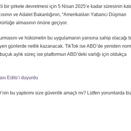
i bir şirkete devretmesi için 5 Nisan 2025’e kadar süresinin kal
ısının ve Adalet Bakanlığının, “Amerikalıları Yabancı Düşman
ürlüğe almasının önüne geçiyor.
urmasını ve hükümetin bu uygulamanın yarısına sahip olacağı b
eyen günlerde netlik kazanacak. TikTok ise ABD’de yeniden norm
çuk aylık süreç ise platformun ABD’deki varlığı için oldukça
sı Edits’i duyurdu
in bu yaptırımı size güvenlik amaçlı mı? Lütfen yorumlarda bi