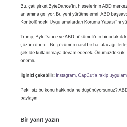
Bu, çatı şirket ByteDance’in, hisselerinin ABD merkezl
anlamına geliyor. Bu yeni yürütme emri, ABD başsavc
Kontrolündeki Uygulamalardan Koruma Yasası”‘nı yür
Trump, ByteDance ve ABD hükümeti’nin bir ortaklık k
çözüm önerdi. Bu çözümün nasıl bir hal alacağı ilerl
şekilde kullanılmaya devam edecek. Önümüzdeki iki bu
önemli.
İlginizi çekebilir:
Instagram, CapCut’a rakip uygulama
Peki, siz bu konu hakkında ne düşünüyorsunuz? ABD’n
paylaşın.
Bir yanıt yazın