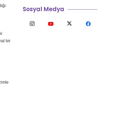
dığı
Sosyal Medya
ir
al bir
zimle