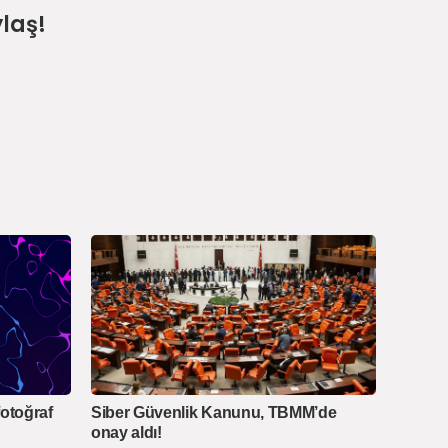
laş!
fotoğraf
Siber Güvenlik Kanunu, TBMM’de
onay aldı!