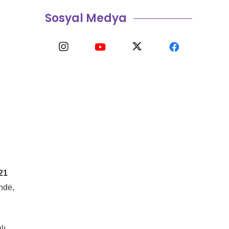
Sosyal Medya
21
nde,
lı