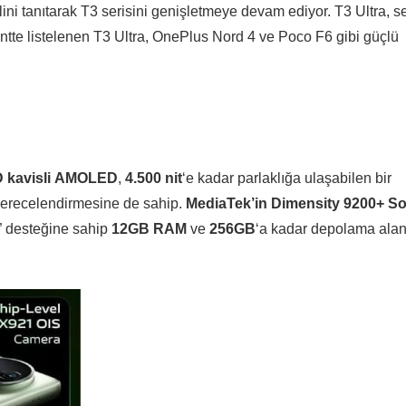
lini tanıtarak T3 serisini genişletmeye devam ediyor. T3 Ultra, se
mentte listelenen T3 Ultra, OnePlus Nord 4 ve Poco F6 gibi güçlü
D
kavisli
AMOLED
,
4.500
nit
‘e kadar parlaklığa ulaşabilen bir
erecelendirmesine de sahip.
MediaTek’in
Dimensity
9200+
S
” desteğine sahip
12GB
RAM
ve
256GB
‘a kadar depolama alan