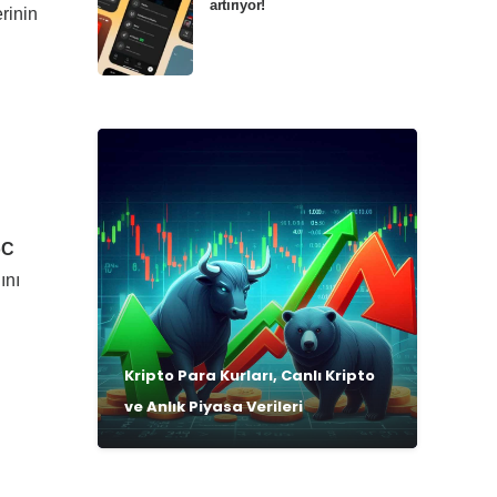
artırıyor!
rinin
oC
ını
Kripto Para Kurları, Canlı Kripto
ve Anlık Piyasa Verileri