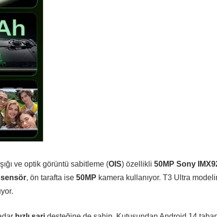
şığı ve optik görüntü sabitleme (
OIS
) özellikli
50MP
Sony
IMX9
sensör
, ön tarafta ise
50MP
kamera kullanıyor. T3 Ultra modeli
yor.
kadar
hızlı şarj
desteğine de sahip. Kutusundan Android 14 taban