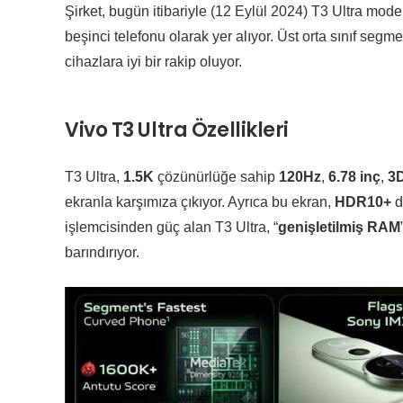
Şirket, bugün itibariyle (12 Eylül 2024) T3 Ultra mode
beşinci telefonu olarak yer alıyor. Üst orta sınıf seg
cihazlara iyi bir rakip oluyor.
Vivo T3 Ultra Özellikleri
T3 Ultra,
1.5K
çözünürlüğe sahip
120Hz
,
6.78
inç
,
3
ekranla karşımıza çıkıyor. Ayrıca bu ekran,
HDR10+
d
işlemcisinden güç alan T3 Ultra, “
genişletilmiş
RAM
barındırıyor.