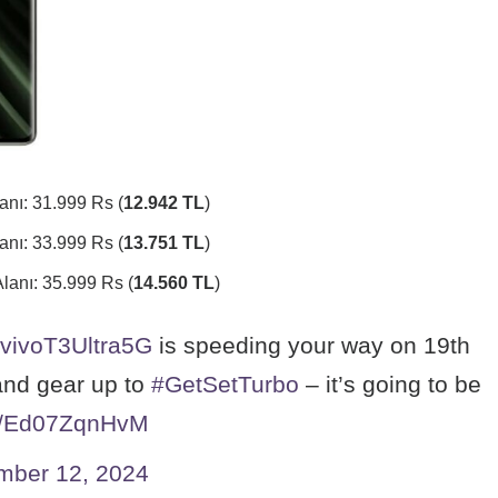
nı: 31.999 Rs (
12.942 TL
)
nı: 33.999 Rs (
13.751 TL
)
anı: 35.999 Rs (
14.560 TL
)
vivoT3Ultra5G
is speeding your way on 19th
and gear up to
#GetSetTurbo
– it’s going to be
om/Ed07ZqnHvM
mber 12, 2024