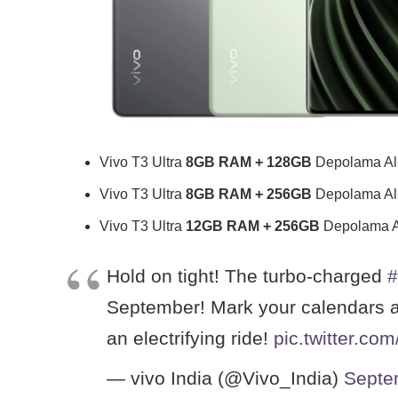
Vivo T3 Ultra
8GB RAM + 128GB
Depolama Ala
Vivo T3 Ultra
8GB RAM + 256GB
Depolama Ala
Vivo T3 Ultra
12GB RAM + 256GB
Depolama Al
Hold on tight! The turbo-charged
#
September! Mark your calendars 
an electrifying ride!
pic.twitter.c
— vivo India (@Vivo_India)
Septe