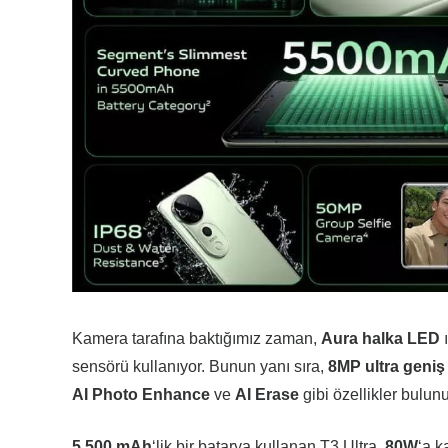
Kamera tarafına baktığımız zaman,
Aura
halka
LED
ı
sensörü kullanıyor. Bunun yanı sıra,
8MP
ultra
geniş
AI
Photo
Enhance
ve
AI
Erase
gibi özellikler bulunu
5.500
mAh
‘lik bir batarya kullanan T3 Ultra,
80W
‘a 