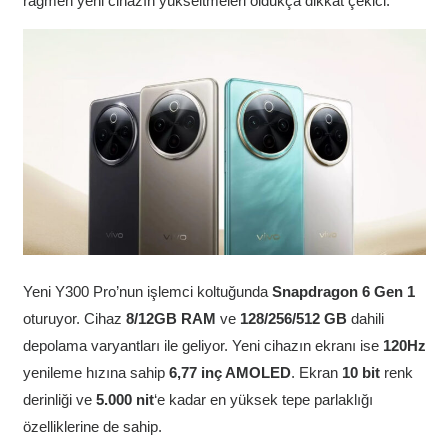
rağmen yeni cihazın yükseltmeleri oldukça dikkat çekici.
Yeni Y300 Pro’nun işlemci koltuğunda
Snapdragon 6 Gen 1
oturuyor. Cihaz
8/12GB RAM
ve
128/256/512 GB
dahili
depolama varyantları ile geliyor. Yeni cihazın ekranı ise
120Hz
yenileme hızına sahip
6,77 inç AMOLED
. Ekran
10 bit
renk
derinliği ve
5.000 nit
‘e kadar en yüksek tepe parlaklığı
özelliklerine de sahip.