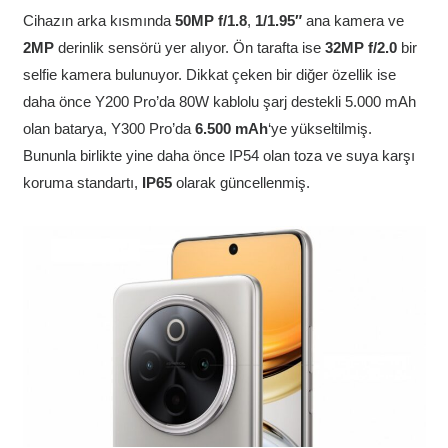
Cihazın arka kısmında
50MP f/1.8
,
1/1.95″
ana kamera ve
2MP
derinlik sensörü yer alıyor. Ön tarafta ise
32MP f/2.0
bir
selfie kamera bulunuyor. Dikkat çeken bir diğer özellik ise
daha önce Y200 Pro’da 80W kablolu şarj destekli 5.000 mAh
olan batarya, Y300 Pro’da
6.500 mAh
‘ye yükseltilmiş.
Bununla birlikte yine daha önce IP54 olan toza ve suya karşı
koruma standartı,
IP65
olarak güncellenmiş.