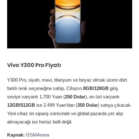
Vivo Y300 Pro Fiyatı
Y300 Pro, siyah, mavi, titanyum ve beyaz olmak üzere dört
farklı renk seçeneğine sahip. Cihazın
8GB/128GB
giriş
seviye varyantı 1,700 Yuan (
250 Dolar
), en üst varyantı
12GB/512GB
ise 2.499 Yuan’dan (
350 Dolar
) satışa çıkacak.
Yeni cihaz ön sipariş sürecinde ve global pazarda yer alıp
almayacağı ise henüz belli değil.
Kaynak:
GSMArena