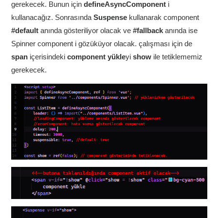
gerekecek. Bunun için
defineAsyncComponent
i
kullanacağız. Sonrasında
Suspense
kullanarak component
#default
anında gösteriliyor olacak ve
#fallback
anında ise
Spinner component i gözüküyor olacak. çalışması için de
span
içerisindeki
component yükle
yi
show
ile tetiklememiz
gerekecek.