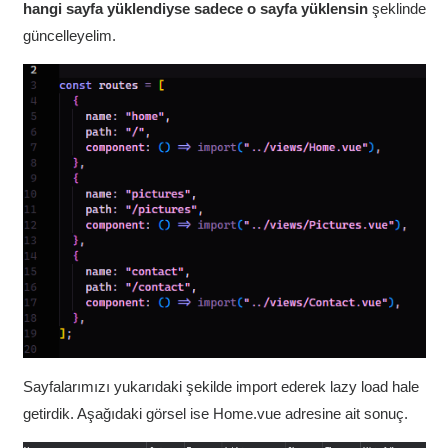
hangi sayfa yüklendiyse sadece o sayfa yüklensin
şeklinde
güncelleyelim.
Sayfalarımızı yukarıdaki şekilde import ederek lazy load hale
getirdik. Aşağıdaki görsel ise Home.vue adresine ait sonuç.