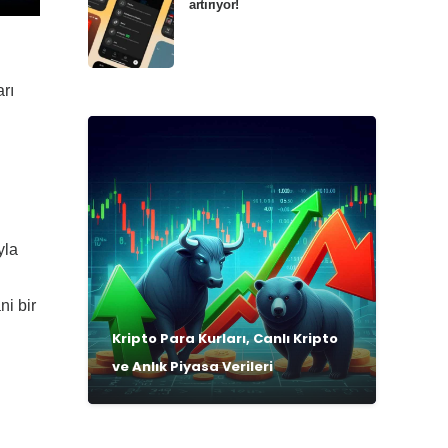
artırıyor!
arı
yla
ni bir
Kripto Para Kurları, Canlı Kripto
ve Anlık Piyasa Verileri