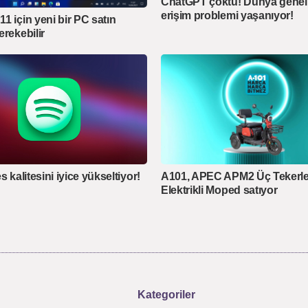
ChatGPT çöktü! Dünya genel
erişim problemi yaşanıyor!
1 için yeni bir PC satın
erekebilir
s kalitesini iyice yükseltiyor!
A101, APEC APM2 Üç Tekerle
Elektrikli Moped satıyor
Kategoriler