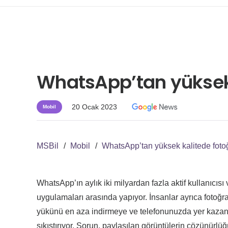
WhatsApp’tan yüksek 
20 Ocak 2023
Mobil
MSBil
/
Mobil
/
WhatsApp’tan yüksek kalitede fotoğ
WhatsApp’ın aylık iki milyardan fazla aktif kullanıc
uygulamaları arasında yapıyor. İnsanlar ayrıca fotoğra
yükünü en aza indirmeye ve telefonunuzda yer kazanm
sıkıştırıyor. Sorun, paylaşılan görüntülerin çözünürlü