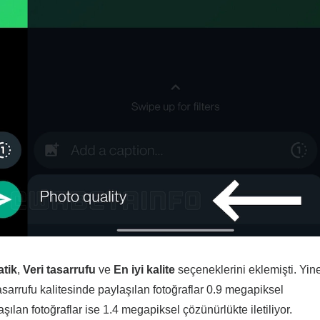
tik
,
Veri tasarrufu
ve
En iyi kalite
seçeneklerini eklemişti. Yin
asarrufu kalitesinde paylaşılan fotoğraflar 0.9 megapiksel
laşılan fotoğraflar ise 1.4 megapiksel çözünürlükte iletiliyor.