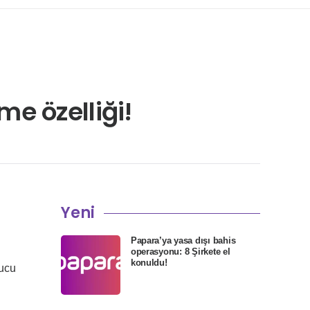
e özelliği!
Yeni
Papara’ya yasa dışı bahis
operasyonu: 8 Şirkete el
konuldu!
nucu