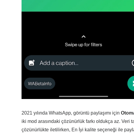
2021 yılında WhatsApp, görüntü paylaşımı için
Otoma
iki mod arasındaki çözünürlük farkı oldukça az. Veri t
çözünürlükte iletilirken, En İyi kalite seçeneği ile pay