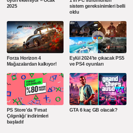
oyun ekleniyor – Ocak
1’in PC sürümünün
2025
sistem gereksinimleri belli
oldu
Forza Horizon 4
Eylül 2024’te çıkacak PS5
Mağazalardan kalkıyor!
ve PS4 oyunları
PS Store’da ‘Fırsat
GTA 6 kaç GB olacak?
Çılgınlığı’ indirimleri
başladı!