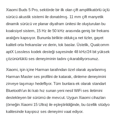
Xiaomi Buds 5 Pro, sektörde bir ilk olan çift amplifikatörlü üçlü
sürücü akustik sistemi ile donatılmış. 11 mm çift manyetik
dinamik sürücü ve planar diyafram ünitesi ile oluşturulan bu
koaksiyel sistem, 15 Hz ile 50 kHz arasında geniş bir frekans
aralığını kapsıyor. Bununla birlikte oldukça net tizler, gayet
kaliteli orta frekanslar ve derin, tok baslar. Üstelik, Qualcomm
aptX Lossless kodek desteği sayesinde 48 kHz/24 bit yüksek
çözünürlüklü ses deneyiminin tadını çıkarabiliyorsunuz.
Xiaomi, işin içine Harman tarafından özel olarak ayarlanmış
Harman Master ses profilini de katarak, dinleme deneyimini
zirveye taşımayı hedefliyor. Tüm bunlara ek olarak standart
Bluetooth’un iki katı hız sunan yeni nesil WiFi ses iletimini
destekleyen bir sürümü de mevcut. Uygun Xiaomi cihazları
(örneğin Xiaomi 15 Ultra) ile eşleştirildiğinde, bu özellik stüdyo
kalitesinde kayıpsız ses deneyimi vaat ediyor.