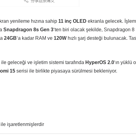
kran yenileme hızına sahip
11 inç OLED
ekranla gelecek. İşlem
ya
Snapdragon 8s Gen 3
‘ten biri olacak şekilde, Snapdragon 8
da
24GB
‘a kadar RAM ve
120W
hızlı şarj desteği bulunacak. Ta
ile geleceği ve işletim sistemi tarafında
HyperOS 2.0
‘ın yüklü 
iomi 15
serisi ile birlikte piyasaya sürülmesi bekleniyor.
ile işaretlenmişlerdir