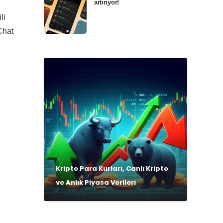
artırıyor!
li
Chat
Kripto Para Kurları, Canlı Kripto
ve Anlık Piyasa Verileri