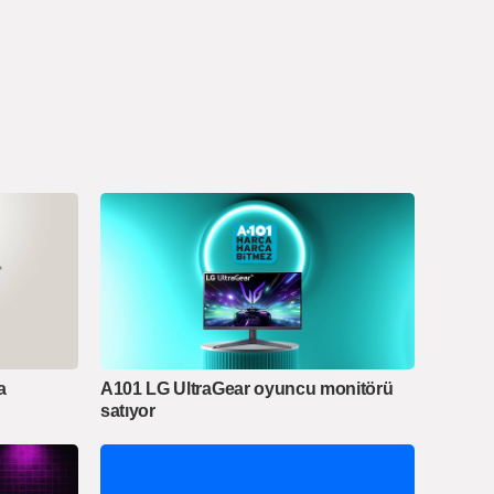
a
A101 LG UltraGear oyuncu monitörü
satıyor