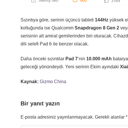
Sızıntıya göre, serinin üçüncü tableti
144Hz
yüksek e
koltuğunda ise Qualcomm
Snapdragon 8 Gen 2
ve
serisinin alt amiral gemilerinden biri oturacak. Cihaz
dili selefi Pad 6 ile benzer olacak.
Daha önceki sızıntılar
Pad 7
‘nin
10.000 mAh
batarya 
geleceği yönündeydi. Yeni serinin Ekim ayındaki
Xia
Kaynak:
Gizmo China
Bir yanıt yazın
E-posta adresiniz yayınlanmayacak.
Gerekli alanlar
*