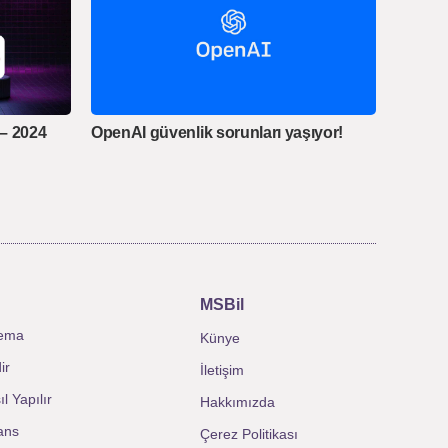
 – 2024
OpenAI güvenlik sorunları yaşıyor!
MSBil
ema
Künye
ir
İletişim
l Yapılır
Hakkımızda
ans
Çerez Politikası