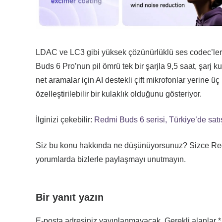
LDAC ve LC3 gibi yüksek çözünürlüklü ses codec’lerini
Buds 6 Pro’nun pil ömrü tek bir şarjla 9,5 saat, şarj k
net aramalar için AI destekli çift mikrofonlar yerine üç
özelleştirilebilir bir kulaklık olduğunu gösteriyor.
İlginizi çekebilir:
Redmi Buds 6 serisi, Türkiye’de satış
Siz bu konu hakkında ne düşünüyorsunuz? Sizce Redmi
yorumlarda bizlerle paylaşmayı unutmayın.
Bir yanıt yazın
E-posta adresiniz yayınlanmayacak.
Gerekli alanlar
*