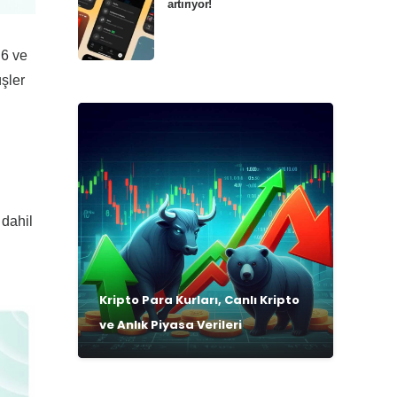
artırıyor!
 6 ve
üşler
 dahil
Kripto Para Kurları, Canlı Kripto
ve Anlık Piyasa Verileri