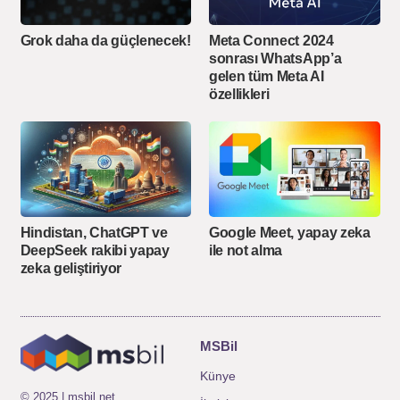
Grok daha da güçlenecek!
Meta Connect 2024
sonrası WhatsApp’a
gelen tüm Meta AI
özellikleri
Hindistan, ChatGPT ve
Google Meet, yapay zeka
DeepSeek rakibi yapay
ile not alma
zeka geliştiriyor
MSBil
Künye
© 2025 | msbil.net