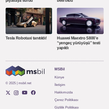
piyasaya sürdü
belli oldu
Tesla Robotaxi tanıtıldı!
Huawei Maextro S800’e
“yengeç yürüyüşü” testi
yapıldı
MSBil
Künye
© 2025 | msbil.net
İletişim
Hakkımızda
Çerez Politikası
Gizlilik Politikası