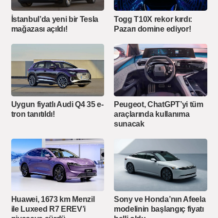
İstanbul’da yeni bir Tesla
Togg T10X rekor kırdı:
mağazası açıldı!
Pazarı domine ediyor!
Peugeot, ChatGPT’yi tüm
Uygun fiyatlı Audi Q4 35 e-
araçlarında kullanıma
tron tanıtıldı!
sunacak
Huawei, 1673 km Menzil
Sony ve Honda’nın Afeela
ile Luxeed R7 EREV’i
modelinin başlangıç fiyatı