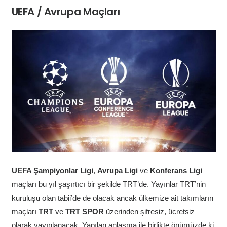
UEFA / Avrupa Maçları
UEFA Şampiyonlar Ligi
,
Avrupa Ligi
ve
Konferans Ligi
maçları bu yıl şaşırtıcı bir şekilde TRT’de. Yayınlar TRT’nin
kuruluşu olan tabii’de de olacak ancak ülkemize ait takımların
maçları
TRT
ve
TRT SPOR
üzerinden şifresiz, ücretsiz
olarak yayınlanacak. Yapılan anlaşma ile birlikte önümüzde ki