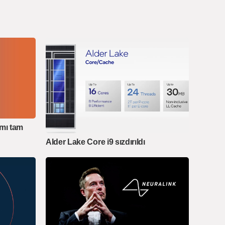
ımı tam
Alder Lake Core i9 sızdırıldı