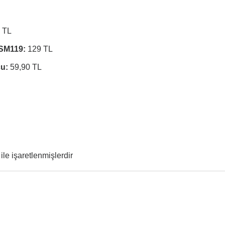
 TL
PSM119:
129 TL
cu:
59,90 TL
ile işaretlenmişlerdir