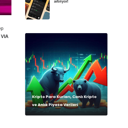
artırıyor!
ep
 VIA
Kripto Para Kurları, Canlı Kripto
ve Anlık Piyasa Verileri