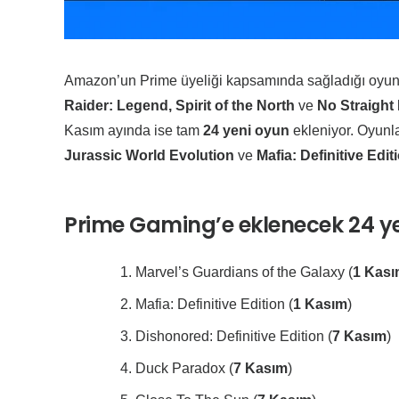
Amazon’un Prime üyeliği kapsamında sağladığı oyun 
Raider: Legend, Spirit of the North
ve
No Straight
Kasım ayında ise tam
24 yeni oyun
ekleniyor. Oyunl
Jurassic World Evolution
ve
Mafia: Definitive Edi
Prime Gaming’e eklenecek 24 y
Marvel’s Guardians of the Galaxy (
1 Kas
Mafia: Definitive Edition (
1 Kasım
)
Dishonored: Definitive Edition (
7 Kasım
)
Duck Paradox (
7 Kasım
)