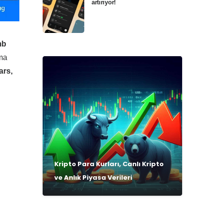
artırıyor!
mb
rma
ars,
Kripto Para Kurları, Canlı Kripto
ve Anlık Piyasa Verileri