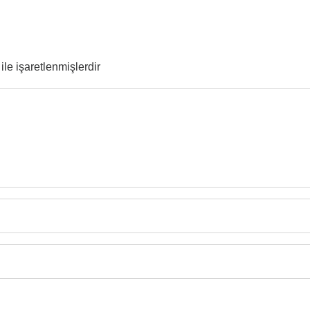
ile işaretlenmişlerdir