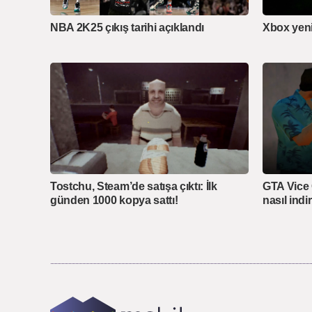
NBA 2K25 çıkış tarihi açıklandı
Xbox yeni
Tostchu, Steam’de satışa çıktı: İlk
GTA Vice 
günden 1000 kopya sattı!
nasıl indir