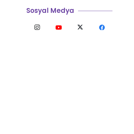
Sosyal Medya