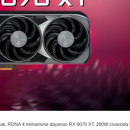
acak. RDNA 4 mimarisine dayanan RX 9070 XT, 260W civarında 