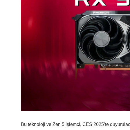
Bu teknoloji ve Zen 5 işlemci, CES 2025’te duyurul