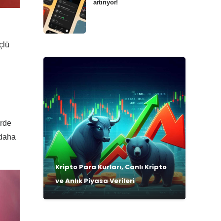
artırıyor!
çlü
erde
 daha
Kripto Para Kurları, Canlı Kripto
ve Anlık Piyasa Verileri