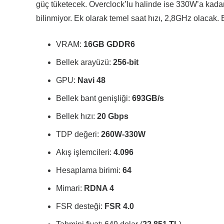
güç tüketecek. Overclock’lu halinde ise 330W’a kadar
bilinmiyor. Ek olarak temel saat hızı, 2,8GHz olacak.
VRAM:
16GB GDDR6
Bellek arayüzü:
256-bit
GPU:
Navi 48
Bellek bant genişliği:
693GB/s
Bellek hızı:
20 Gbps
TDP değeri:
260W-330W
Akış işlemcileri:
4.096
Hesaplama birimi:
64
Mimari:
RDNA 4
FSR desteği:
FSR 4.0