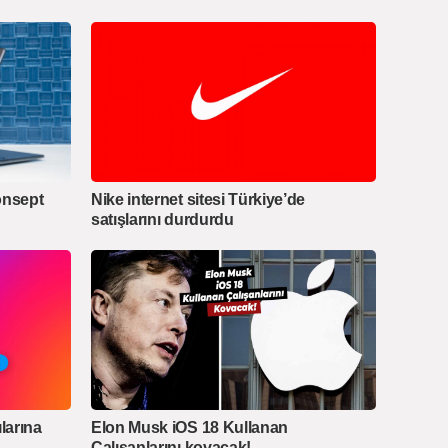
onsept
Nike internet sitesi Türkiye’de
satışlarını durdurdu
ılarına
Elon Musk iOS 18 Kullanan
Çalışanlarını kovacak!