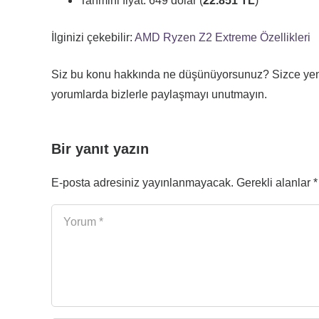
Tahmini fiyat: 649 dolar (
22.851 TL
)
İlginizi çekebilir:
AMD Ryzen Z2 Extreme Özellikleri
Siz bu konu hakkında ne düşünüyorsunuz? Sizce yen
yorumlarda bizlerle paylaşmayı unutmayın.
Bir yanıt yazın
E-posta adresiniz yayınlanmayacak.
Gerekli alanlar
*