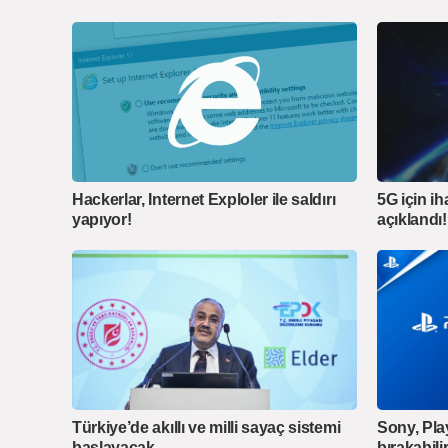
Hackerlar, Internet Exploler ile saldırı
5G için ih
yapıyor!
açıklandı!
Türkiye’de akıllı ve milli sayaç sistemi
Sony, Pla
başlayacak
bırakabilir