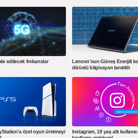
ale edilecek frekanslar
Lenovo’nun Güneş Enerjili k
dizüstü bilgisayarı tanıtıldı
yStation’a özel oyun üretmeyi
Instagram, 18 yaş altı kullanıc
!
kısıtlama getiriyor!