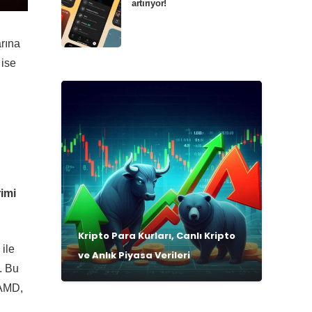
artırıyor!
rına
 ise
imi
Kripto Para Kurları, Canlı Kripto
ile
ve Anlık Piyasa Verileri
. Bu
 AMD,