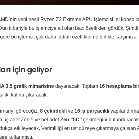
AMD’nin yeni nesil Ryzen Z2 Extreme APU işlemcisi, el konsolla
ün itibariyle bu işlemciye ait olan bazı özellikleri gördük. Şimdi
e bu işlemci, çok daha iddialı özellikler ile birlikte karşımıza
rı için geliyor
 3.5 grafik mimarisine
dayanacak. Toplam
16 hesaplama bir
ı iki katına çıkaracak.
imariyi göreceğiz.
8 çekirdekli
ve
16 iş parçacıklı
yapılandırma 
 üç adet Zen 5 ve bel adet
Zen “5C”
çekirdeğini bulunduracak
ldukça etkileyecek. Verimliliği en üst düzeye çıkarmaya çalışan
ını kullanmıştı.