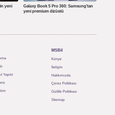
çin yeni
Galaxy Book 5 Pro 360: Samsung’tan
yeni premium dizüstü
MSBil
ema
Künye
ir
İletişim
l Yapılır
Hakkımızda
ans
Çerez Politikası
ılım
Gizlilik Politikası
Sitemap