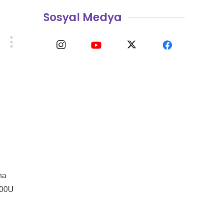
Sosyal Medya
na
200U