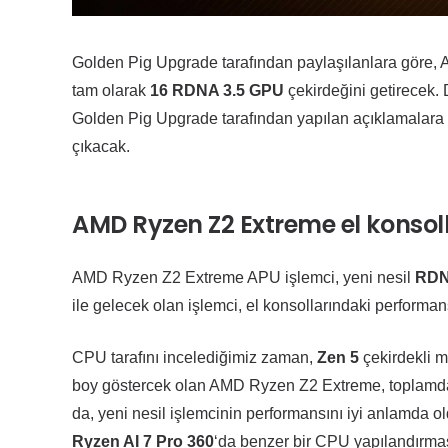
Golden Pig Upgrade tarafından paylaşılanlara göre, 
tam olarak
16 RDNA 3.5 GPU
çekirdeğini getirecek. D
Golden Pig Upgrade tarafından yapılan açıklamalara gör
çıkacak.
AMD Ryzen Z2 Extreme el konsolla
AMD Ryzen Z2 Extreme APU işlemci, yeni nesil
RDNA
ile gelecek olan işlemci, el konsollarındaki performans
CPU tarafını incelediğimiz zaman,
Zen 5
çekirdekli m
boy göstercek olan AMD Ryzen Z2 Extreme, toplamda
da, yeni nesil işlemcinin performansını iyi anlamda o
Ryzen AI 7 Pro 360
‘da benzer bir CPU yapılandırmas