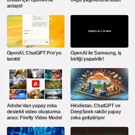
anlaştı!
OpenAI, ChatGPT Pro’yu
OpenAI ile Samsung, iş
tanıttı!
birliği yapabilir!
Adobe’dan yapay zeka
Hindistan, ChatGPT ve
destekli video oluşturma
DeepSeek rakibi yapay
aracı: Firefly Video Model
zeka geliştiriyor