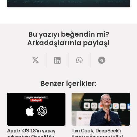
Bu yazıyı beğendin mi?
Arkadaşlarınla paylaş!
Benzer İçerikler:
Apple iOS 18’in yapay
Tim Cook, DeepSeek’i
zekası için OpenAI ile
övgü yağmuruna tuttu!