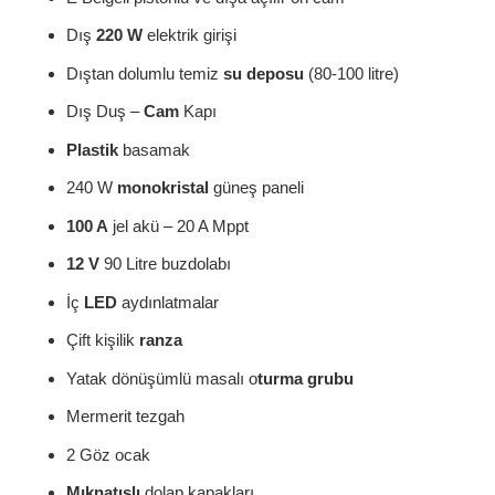
Dış
220 W
elektrik girişi
Dıştan dolumlu temiz
su deposu
(80-100 litre)
Dış Duş –
Cam
Kapı
Plastik
basamak
240 W
monokristal
güneş paneli
100 A
jel akü – 20 A Mppt
12 V
90 Litre buzdolabı
İç
LED
aydınlatmalar
Çift kişilik
ranza
Yatak dönüşümlü masalı o
turma grubu
Mermerit tezgah
2 Göz ocak
Mıknatıslı
dolap kapakları