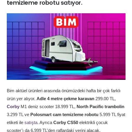
temizleme robotu satıyor.
Bim aktüel ürünleri arasında önümüzdeki hafta bir çok farklı
ürün yer alıyor.
Adle 4 metre çekme karavan
299.00 TL,
Corby
M1 deniz scooter 18.999 TL,
North Pacific trambolin
3.299 TL ve
Polosmart cam temizleme robotu
5.999 TL fiyat
etiketi ile
satışta
. Ayrıca
Corby CS50
elektrikli çocuk
scooter’ı da 6.999 TL’den raflardaki yerini alacak.