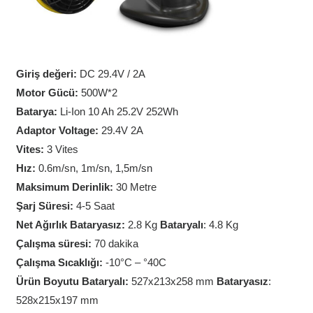
Giriş değeri:
DC 29.4V / 2A
Motor Gücü:
500W*2
Batarya:
Li-Ion 10 Ah 25.2V 252Wh
Adaptor Voltage:
29.4V 2A
Vites:
3 Vites
Hız:
0.6m/sn, 1m/sn, 1,5m/sn
Maksimum Derinlik:
30 Metre
Şarj Süresi:
4-5 Saat
Net Ağırlık Bataryasız:
2.8 Kg
Bataryalı
: 4.8 Kg
Çalışma süresi:
70 dakika
Çalışma Sıcaklığı:
-10°C – °40C
Ürün Boyutu Bataryalı:
527x213x258 mm
Bataryasız
:
528x215x197 mm