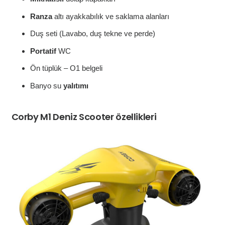
Ranza
altı ayakkabılık ve saklama alanları
Duş seti (Lavabo, duş tekne ve perde)
Portatif
WC
Ön tüplük – O1 belgeli
Banyo su
yalıtımı
Corby M1 Deniz Scooter özellikleri