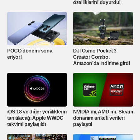
özelliklerini duyurdu!
POCO dönemi sona
DJI Osmo Pocket 3
eriyor!
Creator Combo,
Amazon’da indirime girdi
iOS 18 ve diğer yeniliklerin
NVIDIA mı, AMD mi: Steam
tanıtılacağı Apple WWDC
donanım anketi verileri
takvimi paylaşıldı
paylaştı!