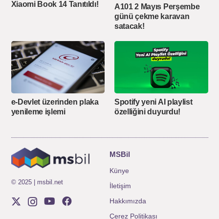
Xiaomi Book 14 Tanıtıldı!
A101 2 Mayıs Perşembe
günü çekme karavan
satacak!
e-Devlet üzerinden plaka
Spotify yeni AI playlist
yenileme işlemi
özelliğini duyurdu!
MSBil
Künye
© 2025 | msbil.net
İletişim
Hakkımızda
Çerez Politikası