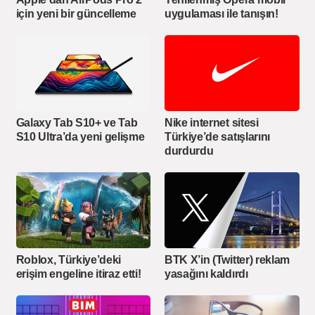
için yeni bir güncelleme
uygulaması ile tanışın!
Galaxy Tab S10+ ve Tab
Nike internet sitesi
S10 Ultra’da yeni gelişme
Türkiye’de satışlarını
durdurdu
Roblox, Türkiye’deki
BTK X’in (Twitter) reklam
erişim engeline itiraz etti!
yasağını kaldırdı