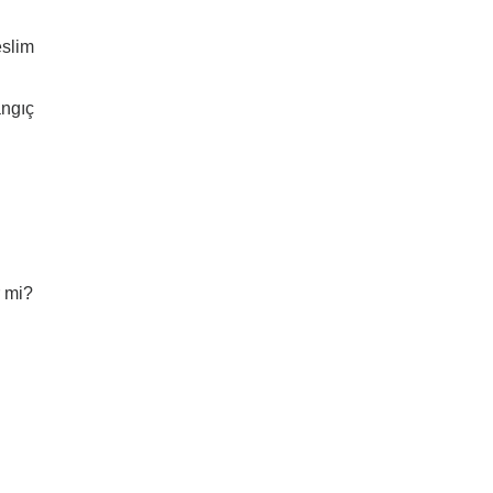
eslim
angıç
r mi?