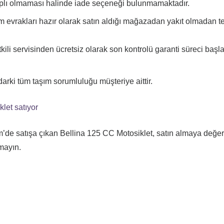
ıplı olmaması halinde iade seçeneği bulunmamaktadır.
tüm evrakları hazır olarak satın aldığı mağazadan yakıt olmadan t
ili servisinden ücretsiz olarak son kontrolü garanti süreci başl
ki tüm taşım sorumluluğu müşteriye aittir.
let satıyor
de satışa çıkan Bellina 125 CC Motosiklet, satın almaya değe
mayın.