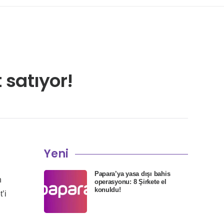
 satıyor!
Yeni
Papara’ya yasa dışı bahis
n
operasyonu: 8 Şirkete el
konuldu!
’i