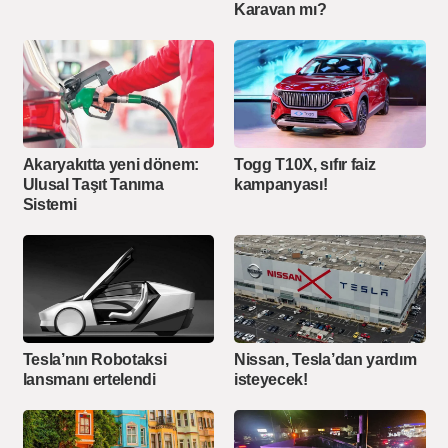
Karavan mı?
Akaryakıtta yeni dönem:
Togg T10X, sıfır faiz
Ulusal Taşıt Tanıma
kampanyası!
Sistemi
Tesla’nın Robotaksi
Nissan, Tesla’dan yardım
lansmanı ertelendi
isteyecek!