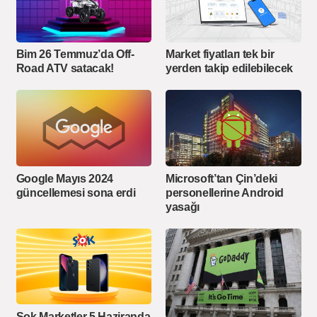
Bim 26 Temmuz’da Off-
Market fiyatları tek bir
Road ATV satacak!
yerden takip edilebilecek
Google Mayıs 2024
Microsoft’tan Çin’deki
güncellemesi sona erdi
personellerine Android
yasağı
Şok Marketler 5 Haziranda