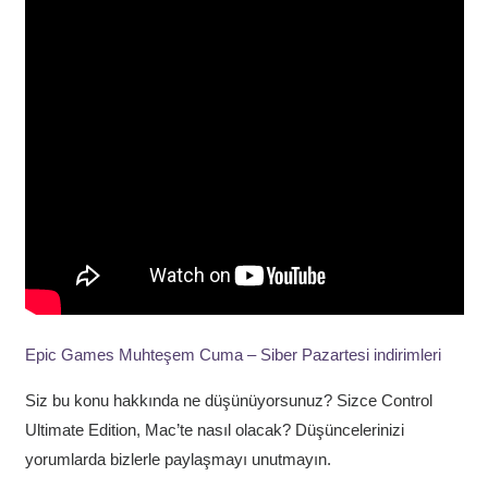
Epic Games Muhteşem Cuma – Siber Pazartesi indirimleri
Siz bu konu hakkında ne düşünüyorsunuz? Sizce Control
Ultimate Edition, Mac’te nasıl olacak? Düşüncelerinizi
yorumlarda bizlerle paylaşmayı unutmayın.