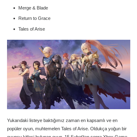
Merge & Blade
Return to Grace
Tales of Arise
Yukarıdaki listeye baktığımız zaman en kapsamlı ve en
popüler oyun, muhtemelen Tales of Arise. Oldukça yoğun bir
oyuncu kitlesi bulunan oyun, 15 Şubat’tan sonra Xbox Game