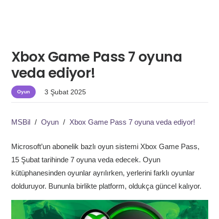
Xbox Game Pass 7 oyuna
veda ediyor!
3 Şubat 2025
Oyun
MSBil
/
Oyun
/
Xbox Game Pass 7 oyuna veda ediyor!
Microsoft’un abonelik bazlı oyun sistemi Xbox Game Pass,
15 Şubat tarihinde 7 oyuna veda edecek. Oyun
kütüphanesinden oyunlar ayrılırken, yerlerini farklı oyunlar
dolduruyor. Bununla birlikte platform, oldukça güncel kalıyor.