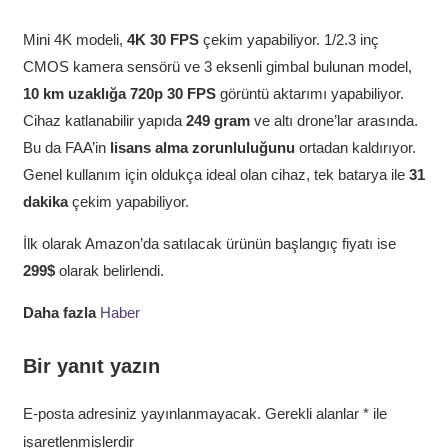
Mini 4K modeli,
4K 30 FPS
çekim yapabiliyor. 1/2.3 inç
CMOS kamera sensörü ve 3 eksenli gimbal bulunan model,
10 km uzaklığa 720p 30 FPS
görüntü aktarımı yapabiliyor.
Cihaz katlanabilir yapıda
249 gram
ve altı drone’lar arasında.
Bu da FAA’in
lisans alma zorunluluğunu
ortadan kaldırıyor.
Genel kullanım için oldukça ideal olan cihaz, tek batarya ile
31
dakika
çekim yapabiliyor.
İlk olarak Amazon’da satılacak ürünün başlangıç fiyatı ise
299$
olarak belirlendi.
Daha fazla
Haber
Bir yanıt yazın
E-posta adresiniz yayınlanmayacak.
Gerekli alanlar
*
ile
işaretlenmişlerdir