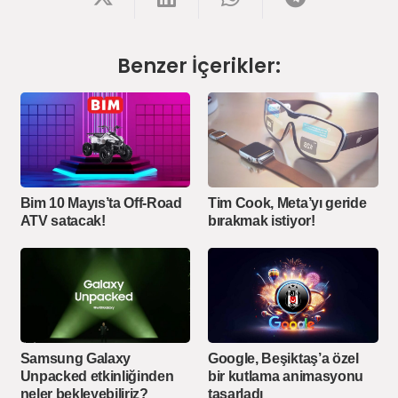
Benzer İçerikler:
Bim 10 Mayıs’ta Off-Road
Tim Cook, Meta’yı geride
ATV satacak!
bırakmak istiyor!
Samsung Galaxy
Google, Beşiktaş’a özel
Unpacked etkinliğinden
bir kutlama animasyonu
neler bekleyebiliriz?
tasarladı