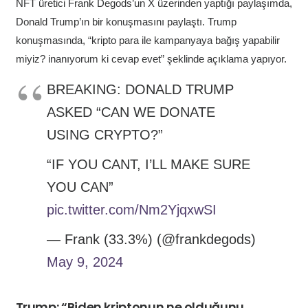
NFT üretici Frank Degods’un X üzerinden yaptığı paylaşımda,
Donald Trump’ın bir konuşmasını paylaştı. Trump
konuşmasında, “kripto para ile kampanyaya bağış yapabilir
miyiz? inanıyorum ki cevap evet” şeklinde açıklama yapıyor.
BREAKING: DONALD TRUMP
ASKED “CAN WE DONATE
USING CRYPTO?”
“IF YOU CANT, I’LL MAKE SURE
YOU CAN”
pic.twitter.com/Nm2YjqxwSI
— Frank (33.3%) (@frankdegods)
May 9, 2024
Trump: “Biden kriptonun ne olduğunu