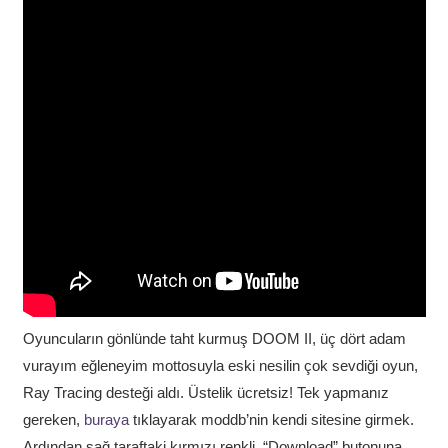
Oyuncuların gönlünde taht kurmuş DOOM II, üç dört adam
vurayım eğleneyim mottosuyla eski nesilin çok sevdiği oyun,
Ray Tracing desteği aldı. Üstelik ücretsiz! Tek yapmanız
gereken,
buraya
tıklayarak moddb’nin kendi sitesine girmek.
Ardından sağ taraftaki kırmızı renkli, “Download” butonuna