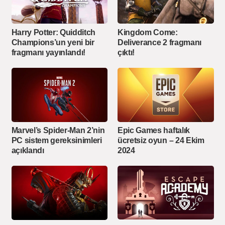
Harry Potter: Quidditch
Kingdom Come:
Champions’un yeni bir
Deliverance 2 fragmanı
fragmanı yayınlandı!
çıktı!
Marvel’s Spider-Man 2’nin
Epic Games haftalık
PC sistem gereksinimleri
ücretsiz oyun – 24 Ekim
açıklandı
2024