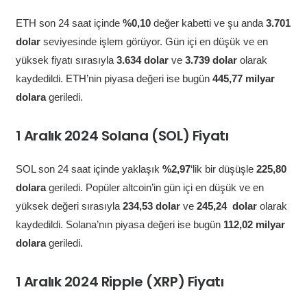
ETH son 24 saat içinde
%0,10
değer kabetti ve şu anda
3.701
dolar
seviyesinde işlem görüyor. Gün içi en düşük ve en
yüksek fiyatı sırasıyla
3.634 dolar
ve
3.739 dolar
olarak
kaydedildi. ETH’nin piyasa değeri ise bugün
445,77 milyar
dolara
geriledi.
1 Aralık 2024 Solana (SOL) Fiyatı
SOL son 24 saat içinde yaklaşık
%2,97
‘lik bir düşüşle
225,80
dolara
geriledi. Popüler altcoin’in gün içi en düşük ve en
yüksek değeri sırasıyla
234,53 dolar
ve
245,24 dolar
olarak
kaydedildi. Solana’nın piyasa değeri ise bugün
112,02 milyar
dolara
geriledi.
1 Aralık 2024 Ripple (XRP) Fiyatı