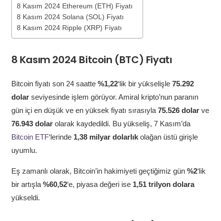
8 Kasım 2024 Ethereum (ETH) Fiyatı
8 Kasım 2024 Solana (SOL) Fiyatı
8 Kasım 2024 Ripple (XRP) Fiyatı
8 Kasım 2024 Bitcoin (BTC) Fiyatı
Bitcoin fiyatı son 24 saatte
%1,22
‘lik bir yükselişle
75.292
dolar
seviyesinde işlem görüyor. Amiral kripto’nun paranın
gün içi en düşük ve en yüksek fiyatı sırasıyla
75.526 dolar
ve
76.943 dolar
olarak kaydedildi. Bu yükseliş, 7 Kasım’da
Bitcoin ETF
‘lerinde
1,38 milyar dolarlık
olağan üstü girişle
uyumlu.
Eş zamanlı olarak, Bitcoin’in hakimiyeti geçtiğimiz gün
%2
‘lik
bir artışla
%60,52
‘e, piyasa değeri ise
1,51 trilyon dolara
yükseldi.