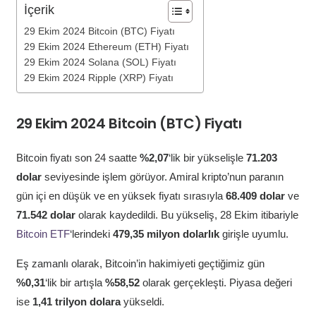
İçerik
29 Ekim 2024 Bitcoin (BTC) Fiyatı
29 Ekim 2024 Ethereum (ETH) Fiyatı
29 Ekim 2024 Solana (SOL) Fiyatı
29 Ekim 2024 Ripple (XRP) Fiyatı
29 Ekim 2024 Bitcoin (BTC) Fiyatı
Bitcoin fiyatı son 24 saatte
%2,07
‘lik bir yükselişle
71.203
dolar
seviyesinde işlem görüyor. Amiral kripto’nun paranın
gün içi en düşük ve en yüksek fiyatı sırasıyla
68.409 dolar
ve
71.542 dolar
olarak kaydedildi. Bu yükseliş, 28 Ekim itibariyle
Bitcoin ETF
‘lerindeki
479,35 milyon dolarlık
girişle uyumlu.
Eş zamanlı olarak, Bitcoin’in hakimiyeti geçtiğimiz gün
%0,31
‘lik bir artışla
%58,52
olarak gerçekleşti. Piyasa değeri
ise
1,41 trilyon dolara
yükseldi.