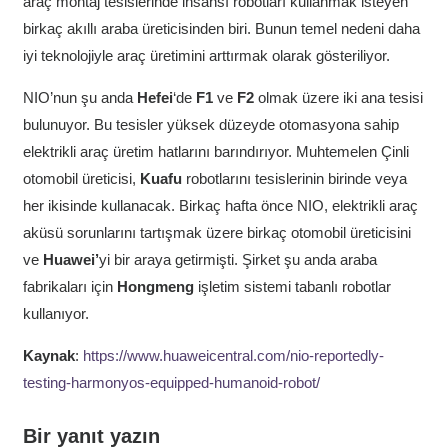
araç montaj tesislerinde insansı robotları kullanmak isteyen
birkaç akıllı araba üreticisinden biri. Bunun temel nedeni daha
iyi teknolojiyle araç üretimini arttırmak olarak gösteriliyor.
NIO’nun şu anda
Hefei
‘de
F1
ve
F2
olmak üzere iki ana tesisi
bulunuyor. Bu tesisler yüksek düzeyde otomasyona sahip
elektrikli araç üretim hatlarını barındırıyor. Muhtemelen Çinli
otomobil üreticisi,
Kuafu
robotlarını tesislerinin birinde veya
her ikisinde kullanacak. Birkaç hafta önce NIO, elektrikli araç
aküsü sorunlarını tartışmak üzere birkaç otomobil üreticisini
ve
Huawei’
yi bir araya getirmişti. Şirket şu anda araba
fabrikaları için
Hongmeng
işletim sistemi tabanlı robotlar
kullanıyor.
Kaynak
:
https://www.huaweicentral.com/nio-reportedly-
testing-harmonyos-equipped-humanoid-robot/
Bir yanıt yazın