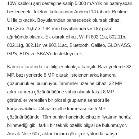
10W kablolu şarj desteğine sahip 5.000 mAh’lik bir bataryadan
beslenecek. Telefon, kutusundan Android 14 tabanlı Realme
UI ile çıkacak. Boyutlarından bahsedecek olursak cihaz,
167,26 x 76,67 x 7,84 mm boyutlarında ve 187 gram
ağırlığında olacak. Ek olarak cihaz, Wi-Fi 802.11a, 802.11b,
802.11g, 802.11n ve 802.11ac, Bluetooth, Galileo, GLONASS,
GPS, BDS ve SBAS’ı destekleyecek.
Kamera tarafında ise bilgiler oldukça karışık. Bazı yerlerde 32
MP, bazı yerlerde 8 MP olarak listelenen arka kamera
çözünürlükleri bulunuyor. Tahminler üzerine cihaz, 32 MP
arka kamera çözünürlüğüne sahip olacak fakat 8 MP
görüntüler verebilen bir piksel gruplama sensörü ile
karşılaşabiliriz. Cihazın selfie kamerası ise 5 MP
çözünürlüğünde. Tüm bunlar haricinde cihazın fiyatının henüz
bilinmediği gibi, farklı bir teknik özellik bilgisi de bulunmuyor.
Ancak Note 60x, aktarılanlara göre çok yakında satışa