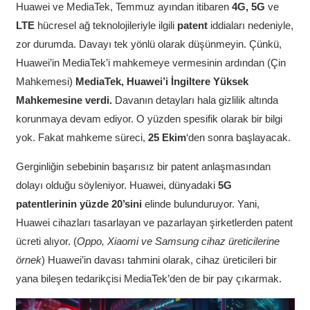
Huawei ve MediaTek, Temmuz ayından itibaren
4G, 5G
ve
LTE
hücresel ağ teknolojileriyle ilgili
patent
iddiaları nedeniyle,
zor durumda. Davayı tek yönlü olarak düşünmeyin. Çünkü,
Huawei’in MediaTek’i mahkemeye vermesinin ardından (Çin
Mahkemesi)
MediaTek, Huawei’i İngiltere Yüksek
Mahkemesine verdi.
Davanın detayları hala gizlilik altında
korunmaya devam ediyor. O yüzden spesifik olarak bir bilgi
yok. Fakat mahkeme süreci,
25 Ekim
‘den sonra başlayacak.
Gerginliğin sebebinin başarısız bir patent anlaşmasından
dolayı olduğu söyleniyor. Huawei, dünyadaki
5G
patentlerinin
yüzde 20’sini
elinde bulunduruyor. Yani,
Huawei cihazları tasarlayan ve pazarlayan şirketlerden patent
ücreti alıyor. (
Oppo, Xiaomi ve Samsung cihaz üreticilerine
örnek
) Huawei’in davası tahmini olarak, cihaz üreticileri bir
yana bileşen tedarikçisi MediaTek’den de bir pay çıkarmak.