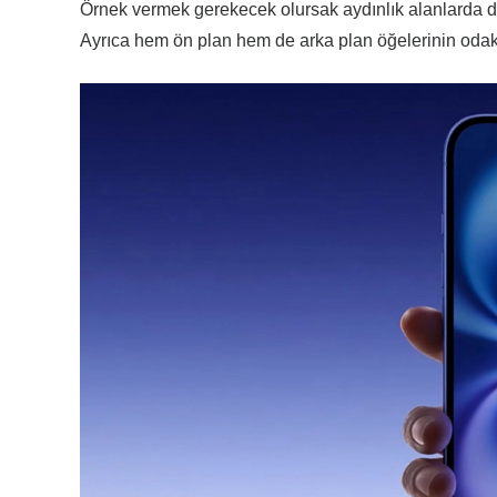
Örnek vermek gerekecek olursak aydınlık alanlarda daha
Ayrıca hem ön plan hem de arka plan öğelerinin odakta