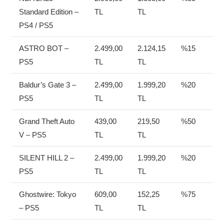
Standard Edition –
TL
TL
PS4 / PS5
ASTRO BOT –
2.499,00
2.124,15
%15
PS5
TL
TL
Baldur’s Gate 3 –
2.499,00
1.999,20
%20
PS5
TL
TL
Grand Theft Auto
439,00
219,50
%50
V – PS5
TL
TL
SILENT HILL 2 –
2.499,00
1.999,20
%20
PS5
TL
TL
Ghostwire: Tokyo
609,00
152,25
%75
– PS5
TL
TL