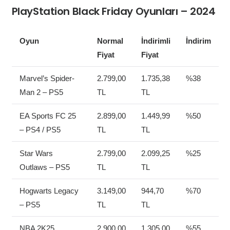
PlayStation Black Friday Oyunları – 2024
Oyun
Normal
İndirimli
İndirim
Fiyat
Fiyat
Marvel’s Spider-
2.799,00
1.735,38
%38
Man 2 – PS5
TL
TL
EA Sports FC 25
2.899,00
1.449,99
%50
– PS4 / PS5
TL
TL
Star Wars
2.799,00
2.099,25
%25
Outlaws – PS5
TL
TL
Hogwarts Legacy
3.149,00
944,70
%70
– PS5
TL
TL
NBA 2K25
2.900,00
1.305,00
%55