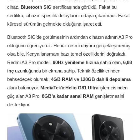
cihaz,
Bluetooth SIG
sertifikasında görüldü. Fakat bu
sertifika, cihazın spesifik detaylarını ortaya çıkarmadı. Fakat
küresel sürümün gelmekte olduğuna işaret etti.
Bluetooth SIG’de görülmesinin ardından cihazın adının A3 Pro
olduğunu öğreniyoruz. Henüz resmi duyuru gerçekleşmemiş
olsa bile, Kenya lansmanı bazı temel özelliklerini doğruladı.
Redmi A3 Pro modeli,
90Hz yenileme hızına
sahip olan,
6,88
inç
uzunluğunda bir ekrana sahip. Teknik özelliklerinden
bahsedecek olursak,
4GB RAM
ve
128GB dahili depolama
alanı bulunuyor.
MediaTek
‘in
Helio
G81 Ultra
işlemcisinden
güç alan A3 Pro,
8GB’a kadar sanal RAM
genişletmesini
destekliyor.