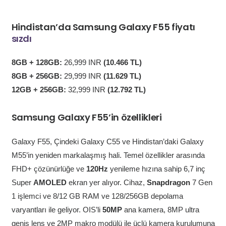
Hindistan’da Samsung Galaxy F55 fiyatı
sızdı
8GB + 128GB:
26,999 INR
(10.466 TL)
8GB + 256GB:
29,999 INR
(11.629 TL)
12GB + 256GB:
32,999 INR
(12.792 TL)
Samsung Galaxy F55’in özellikleri
Galaxy F55, Çindeki Galaxy C55 ve Hindistan’daki Galaxy
M55’in yeniden markalaşmış hali. Temel özellikler arasında
FHD+ çözünürlüğe ve
120Hz
yenileme hızına sahip 6,7 inç
Super
AMOLED
ekran yer alıyor. Cihaz,
Snapdragon
7 Gen
1 işlemci ve 8/12 GB RAM ve 128/256GB depolama
varyantları ile geliyor. OIS’li
50MP
ana kamera, 8MP ultra
geniş lens ve 2MP makro modülü ile üçlü kamera kurulumuna