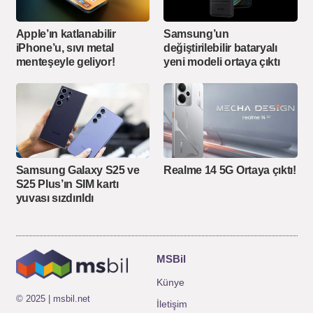
Apple’ın katlanabilir
Samsung’un
iPhone’u, sıvı metal
değiştirilebilir bataryalı
menteşeyle geliyor!
yeni modeli ortaya çıktı
Samsung Galaxy S25 ve
Realme 14 5G Ortaya çıktı!
S25 Plus’ın SIM kartı
yuvası sızdırıldı
MSBil
Künye
© 2025 | msbil.net
İletişim