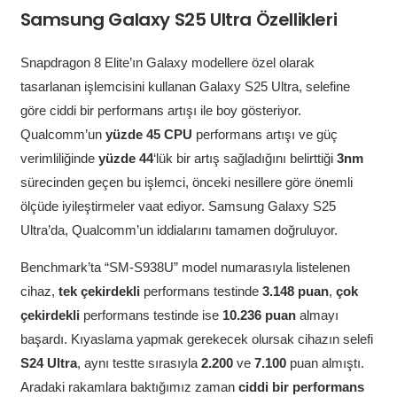
Samsung Galaxy S25 Ultra Özellikleri
Snapdragon 8 Elite’ın Galaxy modellere özel olarak
tasarlanan işlemcisini kullanan Galaxy S25 Ultra, selefine
göre ciddi bir performans artışı ile boy gösteriyor.
Qualcomm’un
yüzde 45 CPU
performans artışı ve güç
verimliliğinde
yüzde 44
‘lük bir artış sağladığını belirttiği
3nm
sürecinden geçen bu işlemci, önceki nesillere göre önemli
ölçüde iyileştirmeler vaat ediyor. Samsung Galaxy S25
Ultra’da, Qualcomm’un iddialarını tamamen doğruluyor.
Benchmark’ta “SM-S938U” model numarasıyla listelenen
cihaz,
tek çekirdekli
performans testinde
3.148 puan
,
çok
çekirdekli
performans testinde ise
10.236 puan
almayı
başardı. Kıyaslama yapmak gerekecek olursak cihazın selefi
S24
Ultra
, aynı testte sırasıyla
2.200
ve
7.100
puan almıştı.
Aradaki rakamlara baktığımız zaman
ciddi bir performans