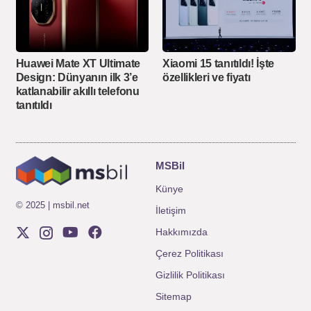
Huawei Mate XT Ultimate
Xiaomi 15 tanıtıldı! İşte
Design: Dünyanın ilk 3’e
özellikleri ve fiyatı
katlanabilir akıllı telefonu
tanıtıldı
MSBil
Künye
© 2025 | msbil.net
İletişim
Hakkımızda
Çerez Politikası
Gizlilik Politikası
Sitemap