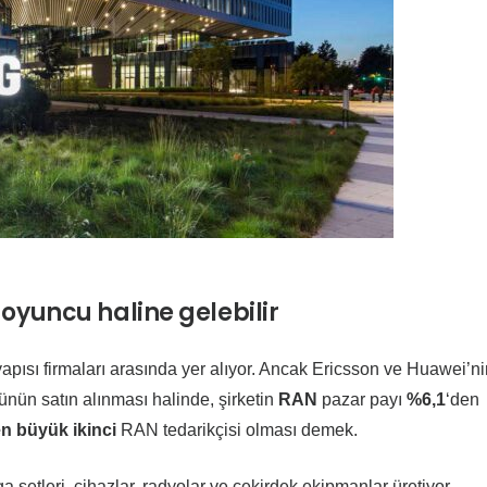
oyuncu haline gelebilir
apısı firmaları arasında yer alıyor. Ancak Ericsson ve Huawei’ni
nün satın alınması halinde, şirketin
RAN
pazar payı
%6,1
‘den
n büyük ikinci
RAN tedarikçisi olması demek.
a setleri, cihazlar, radyolar ve çekirdek ekipmanlar üretiyor.