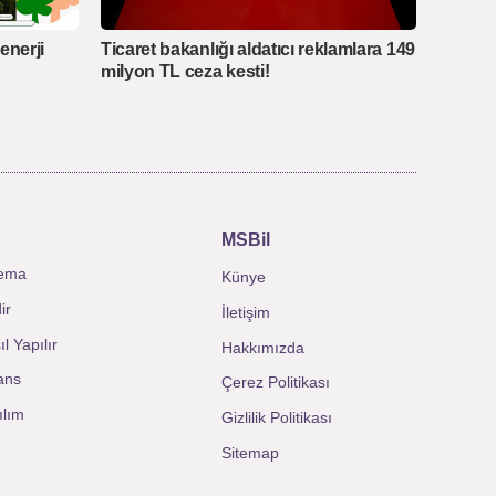
enerji
Ticaret bakanlığı aldatıcı reklamlara 149
milyon TL ceza kesti!
MSBil
ema
Künye
ir
İletişim
l Yapılır
Hakkımızda
ans
Çerez Politikası
ılım
Gizlilik Politikası
Sitemap