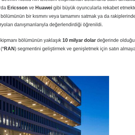
arda
Ericsson
ve
Huawei
gibi büyük oyuncularla rekabet etmekt
rı bölümünün bir kısmını veya tamamını satmak ya da rakiplerind
yoları danışmanlarıyla değerlendirdiği öğrenildi.
m ekipmanı bölümünün yaklaşık
10 milyar dolar
değerinde olduğu
(*
RAN
) segmentini geliştirmek ve genişletmek için satın almay