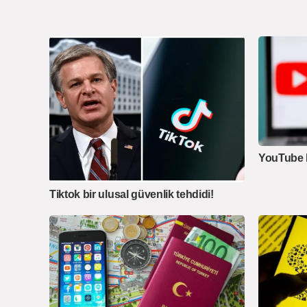
YouTube b
Tiktok bir ulusal güvenlik tehdidi!