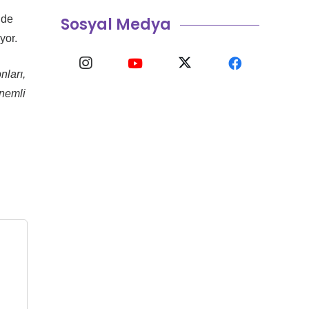
’de
Sosyal Medya
yor.
nları,
önemli