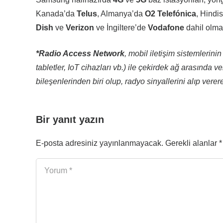
Kanada’da
Telus
, Almanya’da
O2 Telefónica
, Hindi
Dish
ve
Verizon
ve İngiltere’de
Vodafone
dahil olma
*Radio Access Network
, mobil iletişim sistemlerini
tabletler, IoT cihazları vb.) ile çekirdek ağ arasında 
bileşenlerinden biri olup, radyo sinyallerini alıp vere
Bir yanıt yazın
E-posta adresiniz yayınlanmayacak.
Gerekli alanlar
*