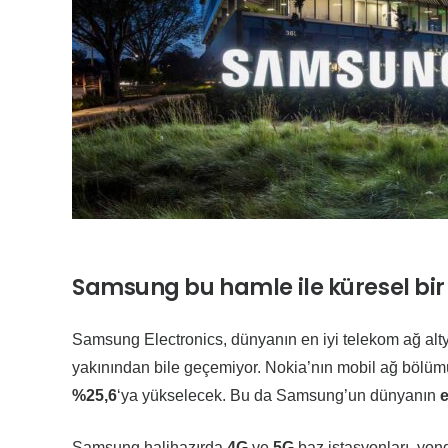
Samsung bu hamle ile küresel bir 
Samsung Electronics, dünyanın en iyi telekom ağ alty
yakınından bile geçemiyor. Nokia’nın mobil ağ bölümü
%25,6
‘ya yükselecek. Bu da Samsung’un dünyanın
e
Samsung halihazırda
4G
ve
5G
baz istasyonları, yong