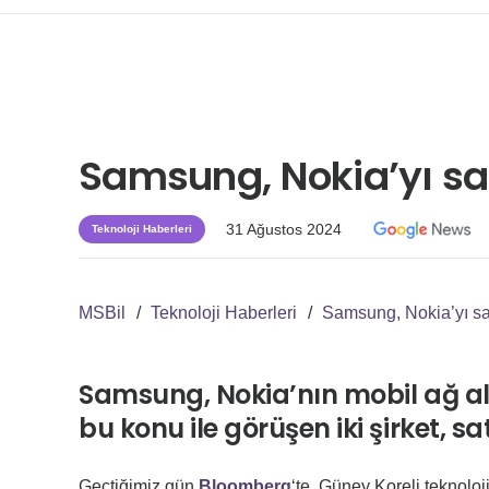
Samsung, Nokia’yı sat
31 Ağustos 2024
Teknoloji Haberleri
MSBil
/
Teknoloji Haberleri
/
Samsung, Nokia’yı sat
Samsung, Nokia’nın mobil ağ alty
bu konu ile görüşen iki şirket, s
Geçtiğimiz gün
Bloomberg
‘te, Güney Koreli teknolo