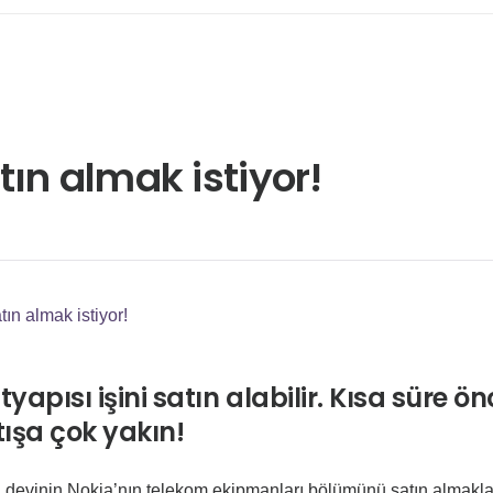
ın almak istiyor!
ın almak istiyor!
apısı işini satın alabilir. Kısa süre ön
atışa çok yakın!
ji devinin Nokia’nın telekom ekipmanları bölümünü satın almakl