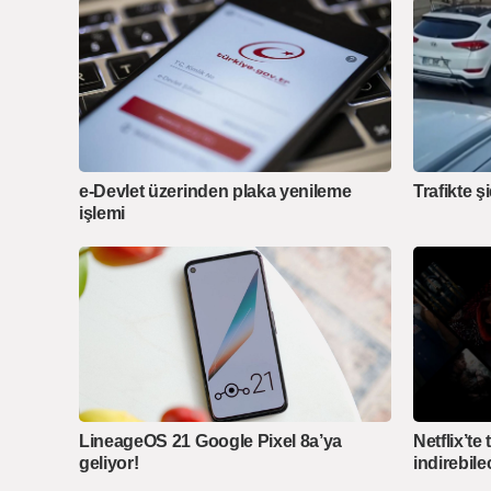
e-Devlet üzerinden plaka yenileme
Trafikte ş
işlemi
LineageOS 21 Google Pixel 8a’ya
Netflix’t
geliyor!
indirebile