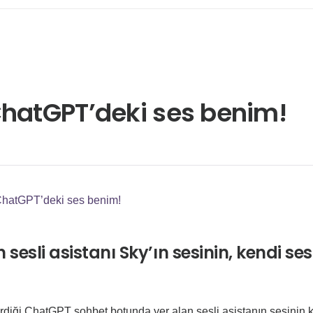
ChatGPT’deki ses benim!
ChatGPT’deki ses benim!
esli asistanı Sky’ın sesinin, kendi ses
tirdiği ChatGPT sohbet botunda yer alan sesli asistanın sesinin 