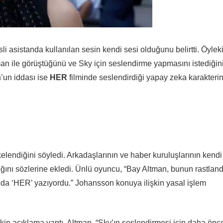
i asistanda kullanılan sesin kendi sesi olduğunu belirtti. Öylek
ile görüştüğünü ve Sky için seslendirme yapmasını istediğin
n’un iddası ise
HER
filminde seslendirdiği yapay zeka karakterin
diğini söyledi. Arkadaşlarının ve haber kuruluşlarının kendi
ğını sözlerine ekledi. Ünlü oyuncu, “Bay Altman, bunun rastland
nda ‘HER’ yazıyordu.” Johansson konuya ilişkin yasal işlem
n açıklama yaptı. Altman, “Sky’ın seslendirmesi için daha önce