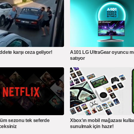
iddete karşı ceza geliyor!
A101 LG UltraGear oyuncu m
satıyor
e tüm sezonu tek seferde
Xbox’ın mobil mağazası kull
ceksiniz
sunulmak için hazır!