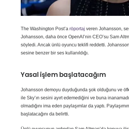
The Washington Post’a
röportaj
veren Johansson, sesl
Johansson, daha önce OpenAI’nin CEO’su Sam Altman 
söyledi. Ancak ünlü oyuncu teklifi reddetti. Johansso
sesine benzer bir ses kullanıldığı.
Yasal işlem başlatacağım
Johansson demoyu duyduğunda şok olduğunu ve öfkelen
ile Sky’ın sesini ayırt edemediğini ve buna inanamadı
olmadığını ima eden paylaşımlar da yaptı. Paylaşımı
başlatacağını da belirtti.
Ünlü oyuncunun ardından Sam Altman’da konuya ilişki