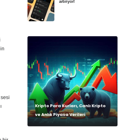
artırıyor!
i
i
in
 sesi
Kripto Para Kurları, Canlı Kripto
ı
ve Anlık Piyasa Verileri
 bir