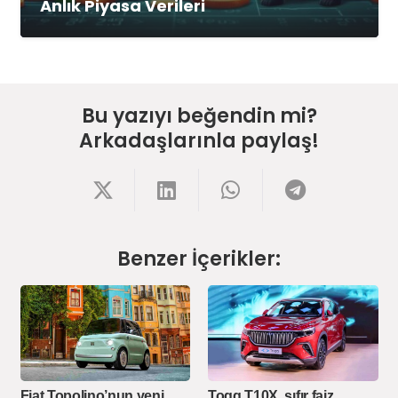
Anlık Piyasa Verileri
Bu yazıyı beğendin mi?
Arkadaşlarınla paylaş!
Benzer İçerikler:
Fiat Topolino’nun yeni
Togg T10X, sıfır faiz